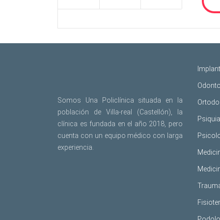
Implan
Odonto
Somos Una Policlínica situada en la
Ortodo
población de Villa-real (Castellón), la
Psiquia
clínica es fundada en el año 2018, pero
cuenta con un equipo médico con larga
Psicol
experiencia.
Medici
Medicin
Trauma
Fisiote
Podolo