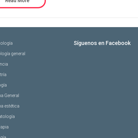
Read More
Síguenos en Facebook
tología
logía general
ncia
tría
ogía
na General
a estética
tología
rapia
gía